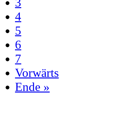
3
4
5
6
7
Vorwärts
Ende »