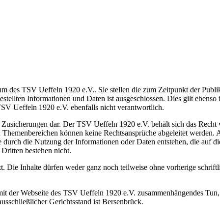
tum des
TSV Ueffeln 1920 e.V.. Sie stellen die zum Zeitpunkt der Publik
gestellten Informationen und
Daten ist ausgeschlossen. Dies gilt ebenso 
TSV Ueffeln 1920 e.V. ebenfalls nicht verantwortlich.
e
Zusicherungen dar. Der TSV Ueffeln 1920 e.V. behält sich das Recht 
en Themenbereichen können
keine Rechtsansprüche abgeleitet werden. A
ie
durch die Nutzung der Informationen oder Daten entstehen, die auf d
 Dritten
bestehen nicht.
zt. Die
Inhalte dürfen weder ganz noch teilweise ohne vorherige schrift
mit der
Webseite des TSV Ueffeln 1920 e.V. zusammenhängendes Tun
usschließlicher Gerichtsstand ist
Bersenbrück.